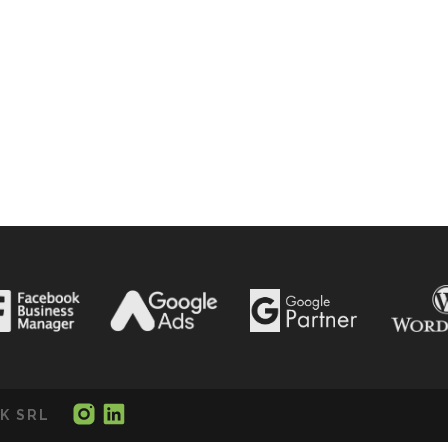
K SRL