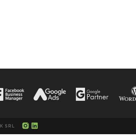
K SRL