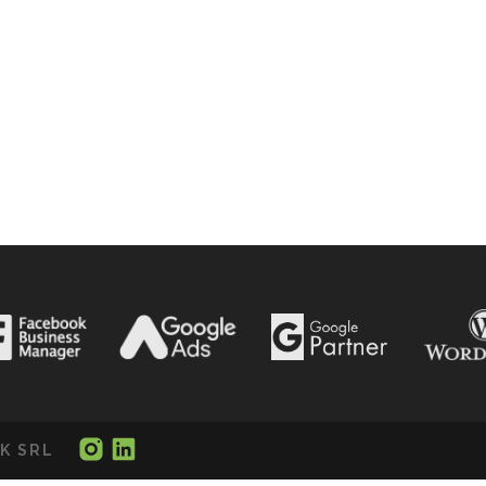
K SRL