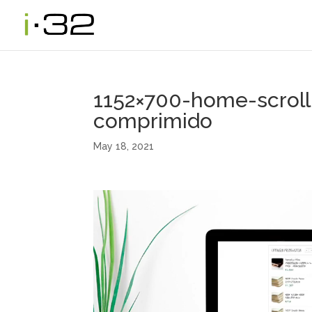
1152×700-home-scroll
comprimido
May 18, 2021
Video
Player